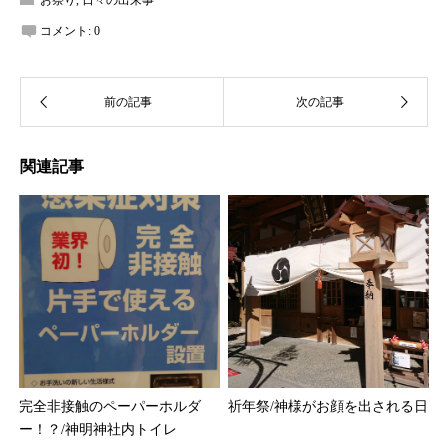
お祭り
,
日々の出来事
コメント:
0
関連記事
完全非接触のペーパーホルダ
祈年祭/神様がお顔を出される日
ー！？/神明神社内トイレ