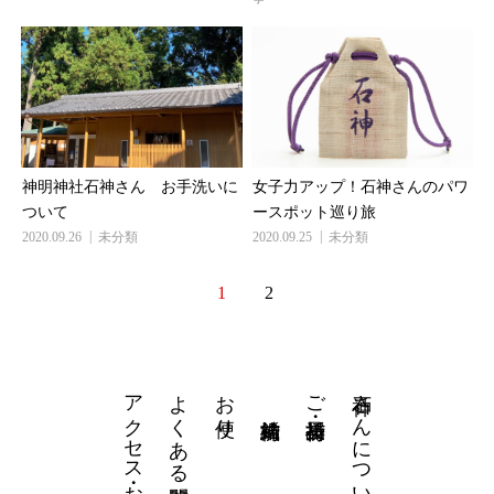
神明神社石神さん お手洗いに
女子力アップ！石神さんのパワ
ついて
ースポット巡り旅
2020.09.26
未分類
2020.09.25
未分類
1
2
アクセス・お問い合わせ
よくある質問
お便り
石神さんについて
ご祈祷・授与品