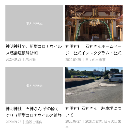
神明神社 石神さんホームペー
神明神社で、新型コロナウイル
ジ 公式インスタグラム・公式
ス感染症鎮静祈願
フェイスブック開設
2020.09.29
未分類
2020.09.29
日々の出来事
神明神社石神さん 駐車場につ
神明神社 石神さん 茅の輪く
いて
ぐり（新型コロナウイルス鎮静
2020.09.27
施設ご案内
,
日々の出来
祈願）について
2020.09.27
施設ご案内
事