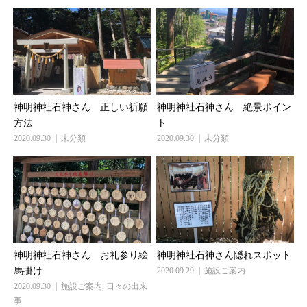
神明神社石神さん 正しい祈願
神明神社石神さん 絶景ポイン
方法
ト
2020.09.30
未分類
2020.09.30
未分類
神明神社石神さん お礼参り絵
神明神社石神さん隠れスポット
馬掛け
2020.09.29
施設ご案内
2020.09.30
施設ご案内
,
日々の出来
事