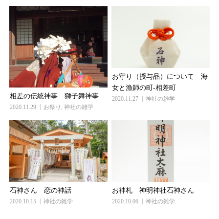
お守り（授与品）について 海
女と漁師の町‐相差町
相差の伝統神事 獅子舞神事
2020.11.27
神社の雑学
2020.11.29
お祭り
,
神社の雑学
石神さん 恋の神話
お神札 神明神社石神さん
2020.10.15
神社の雑学
2020.10.06
神社の雑学