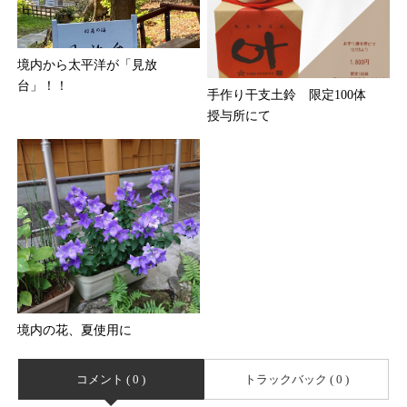
境内から太平洋が「見放
台」！！
手作り干支土鈴 限定100体
授与所にて
境内の花、夏使用に
コメント ( 0 )
トラックバック ( 0 )