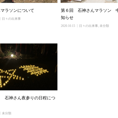
んマラソンについて
第６回 石神さんマラソン 
知らせ
日々の出来事
2020.10.15
日々の出来事
,
未分類
り 石神さん夜参りの日程につ
未分類