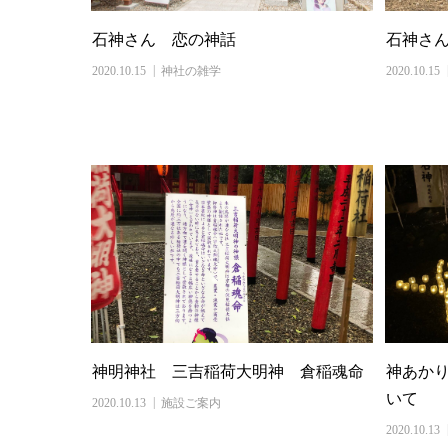
石神さん 恋の神話
石神さ
2020.10.15
神社の雑学
2020.10.15
神明神社 三吉稲荷大明神 倉稲魂命
神あか
いて
2020.10.13
施設ご案内
2020.10.13