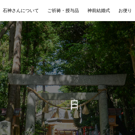
石神さんについて
ご祈祷・授与品
神前結婚式
お便り
の
を