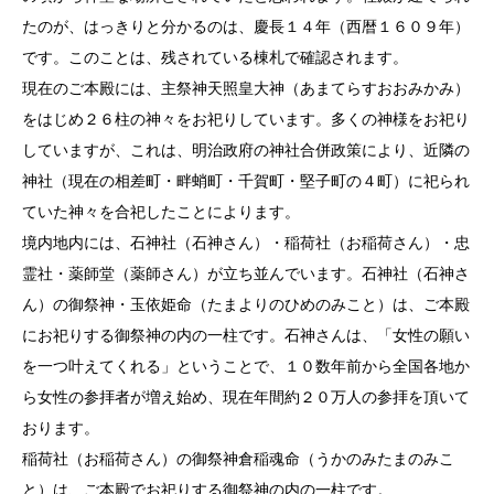
たのが、はっきりと分かるのは、慶長１４年（西暦１６０９年）
です。このことは、残されている棟札で確認されます。
現在のご本殿には、主祭神天照皇大神（あまてらすおおみかみ）
をはじめ２６柱の神々をお祀りしています。多くの神様をお祀り
していますが、これは、明治政府の神社合併政策により、近隣の
神社（現在の相差町・畔蛸町・千賀町・堅子町の４町）に祀られ
ていた神々を合祀したことによります。
境内地内には、石神社（石神さん）・稲荷社（お稲荷さん）・忠
霊社・薬師堂（薬師さん）が立ち並んでいます。石神社（石神さ
ん）の御祭神・玉依姫命（たまよりのひめのみこと）は、ご本殿
にお祀りする御祭神の内の一柱です。石神さんは、「女性の願い
を一つ叶えてくれる」ということで、１０数年前から全国各地か
ら女性の参拝者が増え始め、現在年間約２０万人の参拝を頂いて
おります。
稲荷社（お稲荷さん）の御祭神倉稲魂命（うかのみたまのみこ
と）は、ご本殿でお祀りする御祭神の内の一柱です。