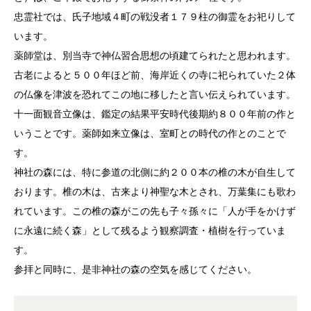
忠霊社では、氏子地域４町の戦没者１７９柱の御霊をお祀りして
います。
薬師堂は、別当寺で神仏習合思想の頃建てられたと思われます。
古老によると５００年ほど前、海岸近くの寺に祀られていた２体
の仏像を津波を恐れてこの地に移したと言い伝えられています。
十一面観音立像は、鑑定の結果平安時代後期約８００年前の作と
いうことです。薬師如来立像は、室町との時代の作とのことで
す。
神社の森には、特に参道の北側に約２００本の椎の木が自生して
おります。椎の木は、古来より神聖な木とされ、万葉集にも歌わ
れています。この椎の森がこの先も子々孫々に「人が手をかけず
に永遠に続く森」として残るよう観察調査・植樹を行っていま
す。
参拝と同時に、是非神社の森の空気を感じてください。