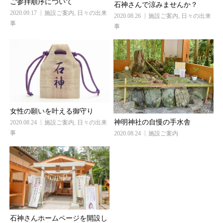
ご参拝順序について
石神さんで涼みませんか？
2020.09.17
施設ご案内
,
日々の出来
2020.08.26
施設ご案内
,
日々の出来
事
事
女性の願いを叶える御守り
神明神社の自慢の手水舎
2020.08.24
施設ご案内
,
日々の出来
事
2020.08.24
施設ご案内
石神さんホームページを開設し