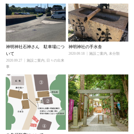
神明神社石神さん 駐車場につ
神明神社の手水舎
いて
2020.09.18
施設ご案内
,
未分類
2020.09.27
施設ご案内
,
日々の出来
事