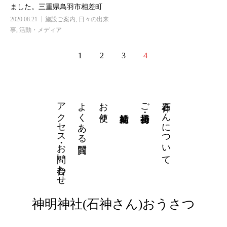
ました。三重県鳥羽市相差町
【神明神社】
2020.08.21
施設ご案内
,
日々の出来
事
,
活動・メディア
1
2
3
4
アクセス・お問い合わせ
よくある質問
お便り
石神さんについて
ご祈祷・授与品
神明神社(石神さん)おうさつ