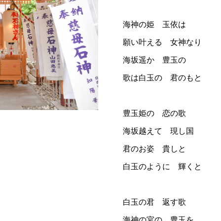
海神の姫 玉依は
願い叶える 女神なり
海坂遥か 豊玉の
歌は白玉の 君のもと
豊玉姫の 恋の歌
海坂越えて 現し国
君のお姿 貴しと
白玉のように 輝くと
白玉の君 返す歌
海神の宮の 豊玉を