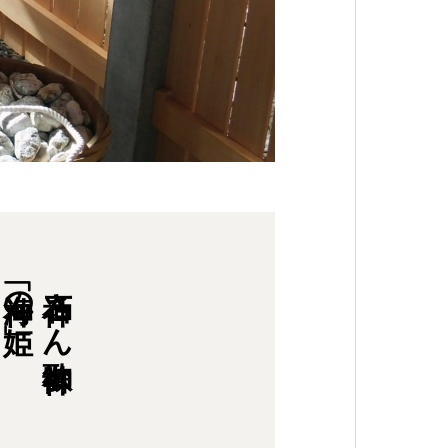
「海神の姫」
石神さん御神歌