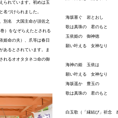
えられています。初めは玉
と名づけられました。
海坂塞ぐ 岩とおし
、別名 大国主命が須佐之
歌は真珠の 君のもと
の巻）をなぞらえたとされる
玉依姫の 御神徳
依姫命の夫）、爪等は春日
願い叶える 女神なり
があるとされています。ま
されるオオタタネコ命の御
海神の姫 玉依は
願い叶える 女神なり
海坂遥か 豊玉の
歌は真珠の 君のもと
白玉歌（「縁結び」祈念 