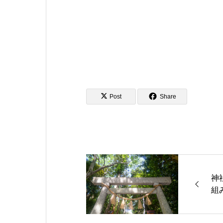
Post
Share
神
組