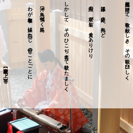
【古事記 上つ巻】
わが率寝し 妹は忘れじ 世のことごとに
沖つ鳥 鴨どく島に
しかして、そのひこぢ答えて歌ひたましく、
白玉の 君が装し 貴くありけり
赤玉は 緒さへ光れど
玉依姫に附けて、歌を献らしき。その歌に曰ひしく、