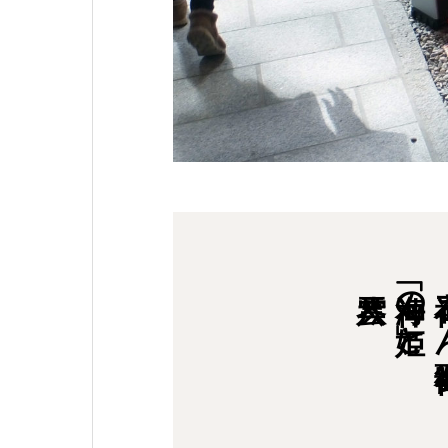
「海神の姫」と
石神さ