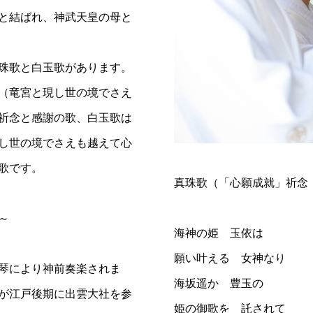
と結ばれ、神武天皇の母と
珠歌と白玉歌があります。
（竜宮と現し世の境でさえ
祈念と感謝の歌、白玉歌は
し世の境でさえも越えて心
歌です。
真珠歌（「心願成就」祈念
～
海神の姫 玉依は
願い叶える 女神なり
琴により神前奏楽されま
海坂遥か 豊玉の
が江戸後期に出雲大社を参
姫の御歌を 託されて