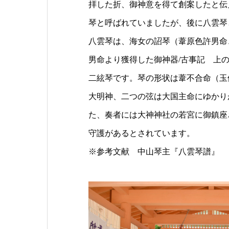
拝した折、御神意を得て創案したと伝
琴と呼ばれていましたが、後に八雲琴
八雲琴は、海女の詔琴（葦原色許男命
男命より獲得した御神器/古事記 上
二絃琴です。琴の形状は葦不合命（玉
大明神、二つの弦は大国主命にゆかり
た、奏者には大神神社の若宮に御鎮座
守護があるとされています。
※参考文献 中山琴主『八雲琴譜』