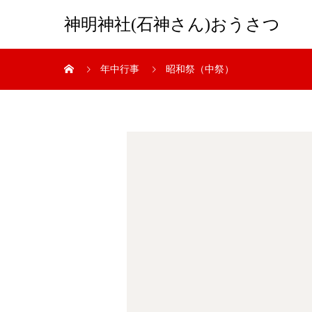
神明神社(石神さん)おうさつ
年中行事
昭和祭（中祭）